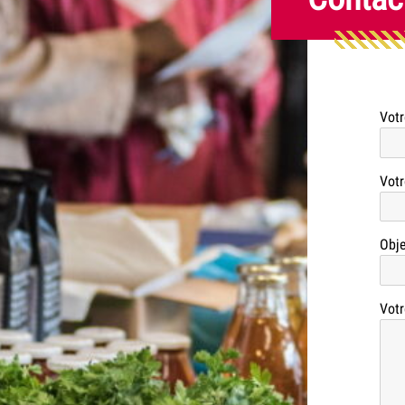
Vot
Votr
Obje
Votr