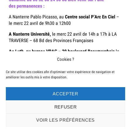
des permanences :
A Nanterre Pablo Picasso, au
Centre social P’Arc En Ciel
–
le merc 22 avril de 9h30 a 12h00
A Nanterre Université,
le merc 22 avril de 14h a 17h à LA
TRAVERSE – 68 Bd des Provinces Françaises
Au Luth, au bureau VRAC – 29 boulevard Beaumarchais
le
jeudi 23 avril de 9h30 a 12h30
Cookies ?
Aux Agnettes, Saâd Abssi,
le jeudi 23 avril à partir de 14h
Ce site utilise des cookies afin d'optimiser votre expérience de navigation et
améliorer les outils mis à votre disposition.
A Asnières,
le jeudi 23 avril de 9h30 a 12h30 au Cèdre
Retrouvez La liste des
produits disponibles ici :
ACCEPTER
REFUSER
Posté
le
seine-ouest
9 septembre 2025
par
VOIR LES PRÉFÉRENCES